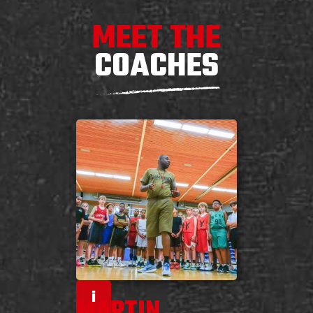
MEET THE
COACHES
i
i
MARTIN
MARI